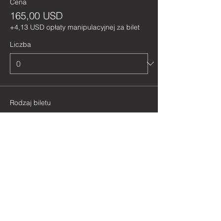
Cena
165,00 USD
+4,13 USD opłaty manipulacyjnej za bilet
Liczba
Rodzaj biletu
Online experience
Cena
98,00 USD
+2,45 USD opłaty manipulacyjnej za bilet
Liczba