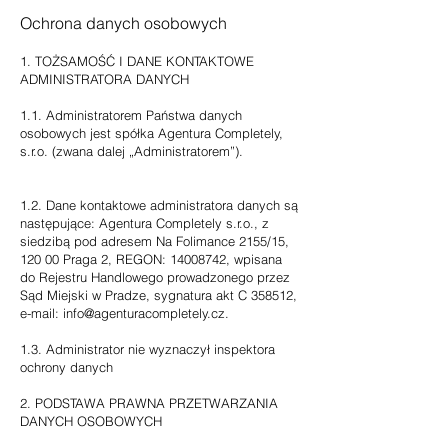
Ochrona danych osobowych
1. TOŻSAMOŚĆ I DANE KONTAKTOWE
ADMINISTRATORA DANYCH
1.1. Administratorem Państwa danych
osobowych jest spółka Agentura Completely,
s.r.o. (zwana dalej „Administratorem”).
1.2. Dane kontaktowe administratora danych są
następujące: Agentura Completely s.r.o., z
siedzibą pod adresem Na Folimance 2155/15,
120 00 Praga
2, REGON:
14008742
, wpisana
do Rejestru Handlowego prowadzonego przez
Sąd Miejski w Pradze, sygnatura akt C 358512,
e-mail:
info@agenturacompletely.cz
.
1.3. Administrator nie wyznaczył inspektora
ochrony danych
2. PODSTAWA PRAWNA PRZETWARZANIA
DANYCH OSOBOWYCH