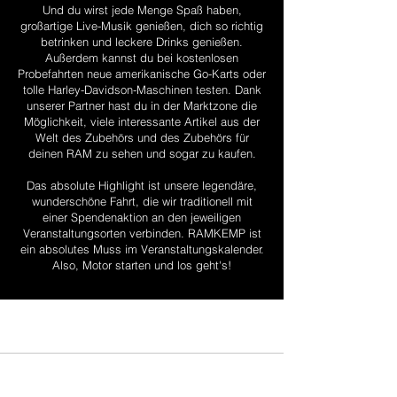
Und du wirst jede Menge Spaß haben,
großartige Live-Musik genießen, dich so richtig
betrinken und leckere Drinks genießen.
Außerdem kannst du bei kostenlosen
Probefahrten neue amerikanische Go-Karts oder
tolle Harley-Davidson-Maschinen testen. Dank
unserer Partner hast du in der Marktzone die
Möglichkeit, viele interessante Artikel aus der
Welt des Zubehörs und des Zubehörs für
deinen RAM zu sehen und sogar zu kaufen.
Das absolute Highlight ist unsere legendäre,
wunderschöne Fahrt, die wir traditionell mit
einer Spendenaktion an den jeweiligen
Veranstaltungsorten verbinden. RAMKEMP ist
ein absolutes Muss im Veranstaltungskalender.
Also, Motor starten und los geht's!
Kontakt