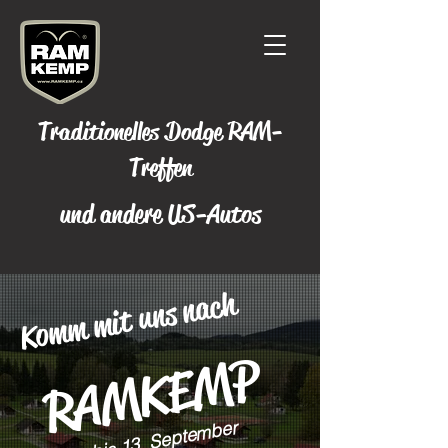
Traditionelles Dodge RAM-
Treffen
und andere US-Autos
Komm mit uns nach
RAMKEMP
11. bis 13. Septe
mber